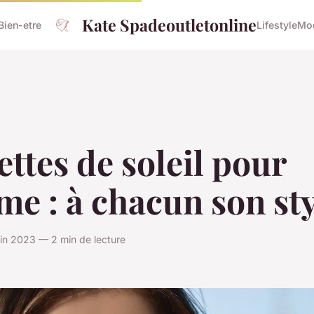
Kate Spadeoutletonline
Bien-etre
Lifestyle
Mo
ttes de soleil pour
e : à chacun son sty
uin 2023 — 2 min de lecture