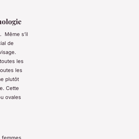
hologie
. Même s’il
ial de
visage.
toutes les
toutes les
e plutôt
e. Cette
ou ovales
es femmes.