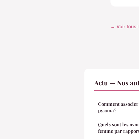
← Voir tous l
Actu — Nos aut
Comment associer c
pyjama ?
Quels sont les ava
femme par rapport 