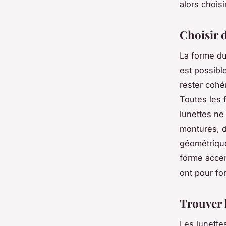
alors chois
Choisir d
La forme du
est possibl
rester cohé
Toutes les 
lunettes ne
montures, d
géométrique
forme accen
ont pour fo
Trouver 
Les lunette