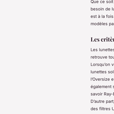
Que ce soit
besoin de l
est à la fo
modèles par
Les crit
Les lunette
retrouve to
Lorsqu’on v
lunettes so
l’Oversize 
également s
savoir Ray-
D’autre par
des filtres 