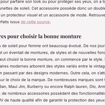
 pour parfaire son look ou pour protéger ses yeux, on a t
unettes de soleil. Cet accessoire possède donc un double 
is un protecteur visuel et un accessoire de mode. Retrouve
faits issus
de cette source
.
ères pour choisir la bonne monture
s de soleil pour femme ont beaucoup évolué. De nos jour
ut un éventail de montures, de styles et de nouvelles fonc
eut choisir la bonne monture, on commence par le style.
laires modernes arborent des styles variés entre le vintag
en passant par des designs modernes. Outre cela, on s’at
ur le choix de la marque. De nombreuses marques sont f
Ban, Maui Jim, Burberry ou encore Ralph lauren, DIo, Ar
t, de nombreux accessoires possèdent des fonctionnali
UV de haute qualité afin de garantir la protection des yeux.