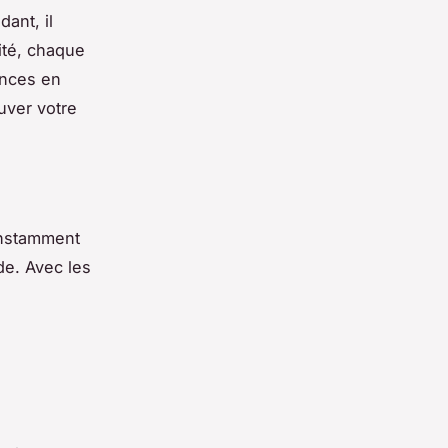
ant, il
ité, chaque
ances en
uver votre
onstamment
de. Avec les