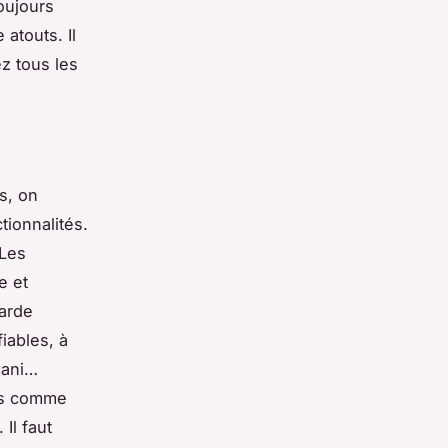
oujours
atouts. Il
z tous les
s, on
tionnalités.
 Les
e et
tarde
iables, à
mani…
tés comme
 Il faut