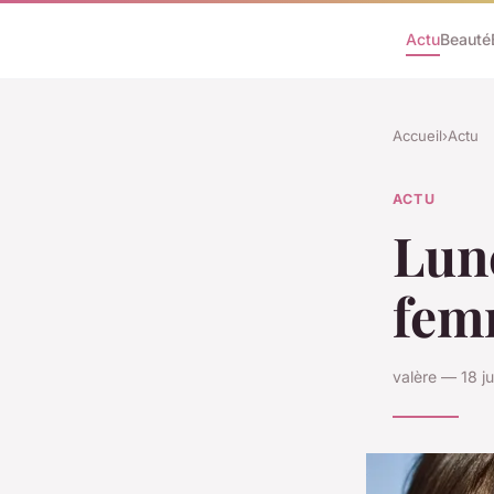
Actu
Beauté
Accueil
›
Actu
ACTU
Lune
femm
valère — 18 j