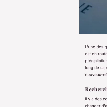
L'une des g
est en rout
précipitati
long de sa 
nouveau-n
Recherch
Il y a des c
changer d'a