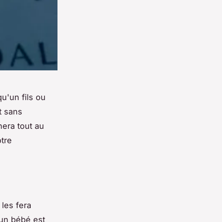
u'un fils ou
t sans
nera tout au
otre
 les fera
'un bébé est