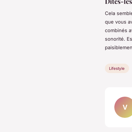
Dites-les
Cela semble
que vous av
combinés av
sonorité. Es
paisiblemen
Lifestyle
V