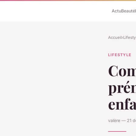
Actu
Beauté
Accueil
›
Lifesty
LIFESTYLE
Com
pré
enfa
valère — 21 