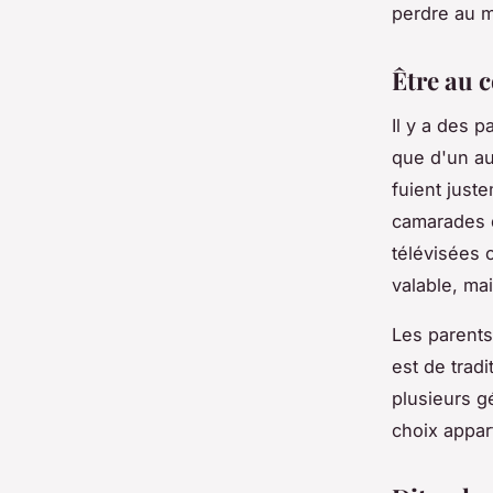
perdre au m
Être au 
Il y a des 
que d'un au
fuient just
camarades d
télévisées c
valable, mai
Les parents 
est de trad
plusieurs gé
choix appar