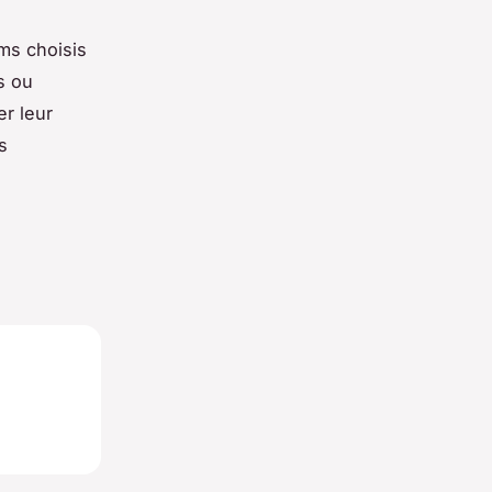
oms choisis
s ou
er leur
s