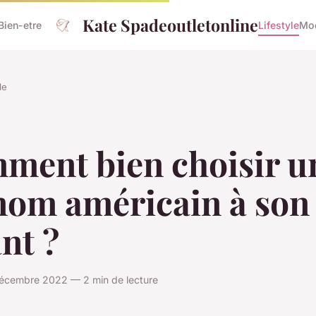
Kate Spadeoutletonline
Bien-etre
Lifestyle
Mo
le
ment bien choisir u
nom américain à son
nt ?
décembre 2022 — 2 min de lecture