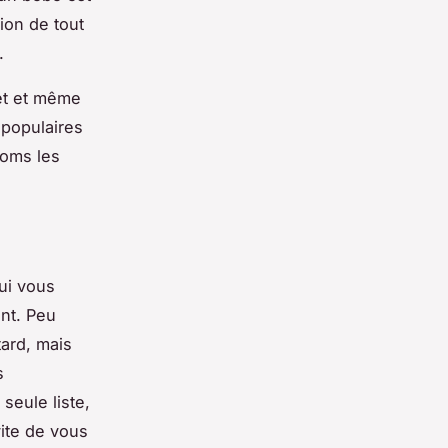
ion de tout
.
net et même
 populaires
noms les
ui vous
ant. Peu
ard, mais
s
seule liste,
vite de vous