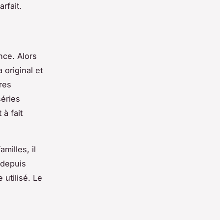
rfait.
nce. Alors
 original et
res
séries
 à fait
milles, il
 depuis
 utilisé. Le