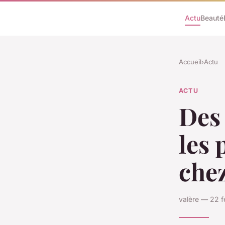
Actu
Beauté
Accueil
›
Actu
ACTU
Des 
les 
che
valère — 22 f