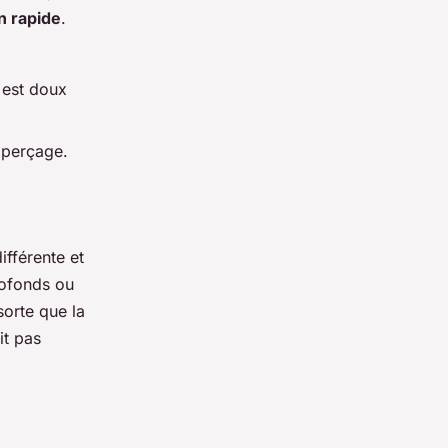
on rapide
.
n est doux
e perçage.
fférente et
profonds ou
sorte que la
it pas