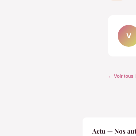
V
← Voir tous l
Actu — Nos aut