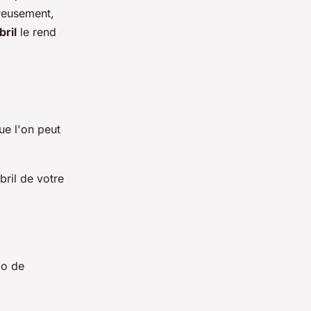
ureusement,
bril
le rend
ue l'on peut
bril de votre
io de