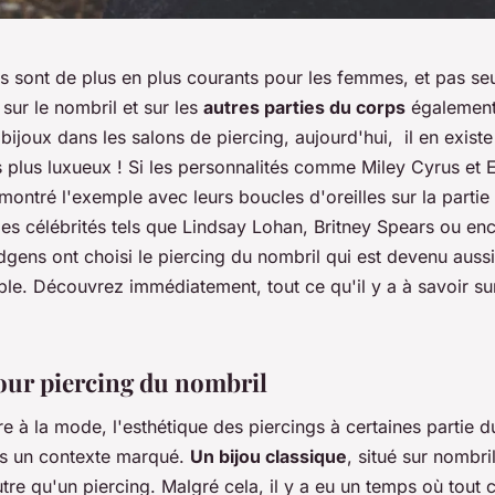
gs sont de plus en plus courants pour les femmes, et pas se
! sur le nombril et sur les
autres parties du corps
également
 bijoux dans les salons de piercing, aujourd'hui, il en exist
es plus luxueux ! Si les personnalités comme Miley Cyrus e
ontré l'exemple avec leurs boucles d'oreilles sur la partie
, les célébrités tels que Lindsay Lohan, Britney Spears ou en
gens ont choisi le piercing du nombril qui est devenu aussi
ble. Découvrez immédiatement, tout ce qu'il y a à savoir s
our piercing du nombril
re à la mode, l'esthétique des piercings à certaines partie 
ans un contexte marqué.
Un bijou classique
, situé sur nombril
autre qu'un piercing. Malgré cela, il y a eu un temps où tout c