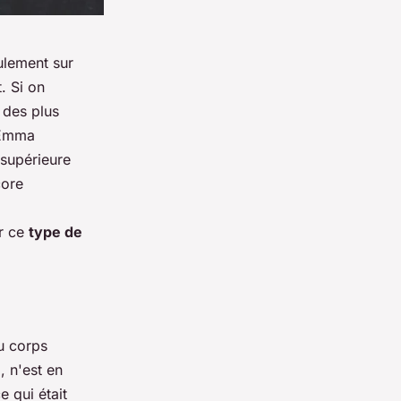
ulement sur
. Si on
e des plus
t Emma
 supérieure
core
ur ce
type de
du corps
, n'est en
e qui était