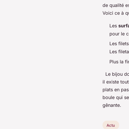
de qualité 
Voici ce à qu
Les
surf
pour le c
Les filet
Les filet
Plus la f
Le bijou do
il existe to
plats en pas
boule qui se
gênante.
Actu