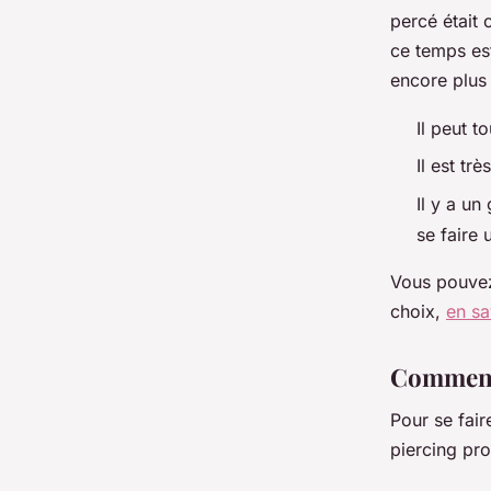
percé était 
ce temps est
encore plus 
Il peut t
Il est tr
Il y a u
se faire 
Vous pouvez 
choix,
en sa
Comment 
Pour se fai
piercing pro