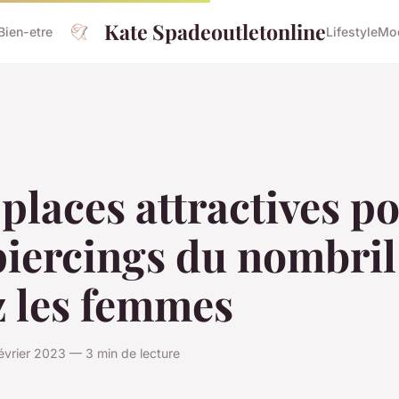
Kate Spadeoutletonline
Bien-etre
Lifestyle
Mo
places attractives p
piercings du nombril
z les femmes
évrier 2023 — 3 min de lecture