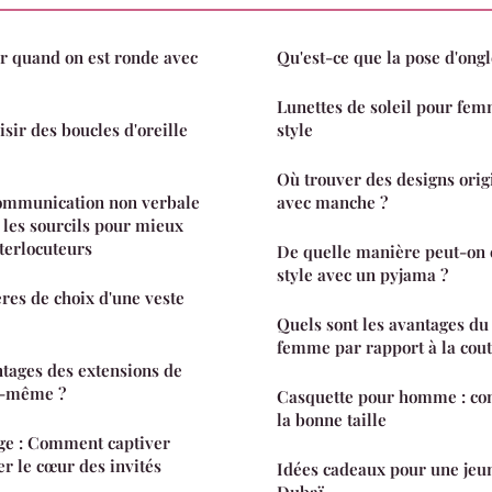
r quand on est ronde avec
Qu'est-ce que la pose d'ongl
Lunettes de soleil pour fem
ir des boucles d'oreille
style
Où trouver des designs orig
communication non verbale
avec manche ?
z les sourcils pour mieux
terlocuteurs
De quelle manière peut-on c
style avec un pyjama ?
ères de choix d'une veste
Quels sont les avantages du
femme par rapport à la cout
ntages des extensions de
oi-même ?
Casquette pour homme : con
la bonne taille
ge : Comment captiver
her le cœur des invités
Idées cadeaux pour une jeu