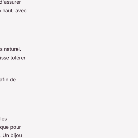
 d'assurer
p haut, avec
s naturel.
sse tolérer
afin de
 les
 que pour
. Un bijou