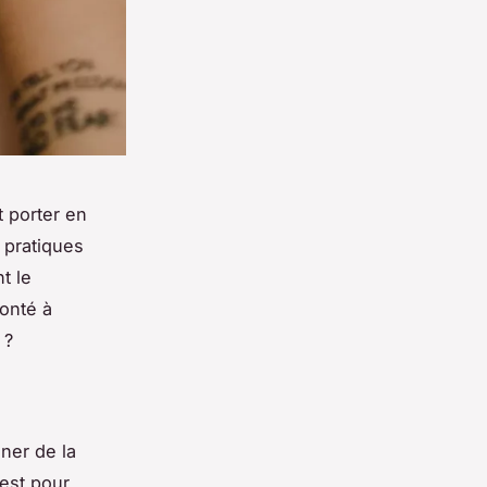
 porter en
 pratiques
t le
ronté à
 ?
ner de la
’est pour