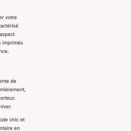
r votre
actérisé
 aspect
es imprimés
ance.
sente de
emièrement,
orteur.
hiver.
mode chic et
ntaire en