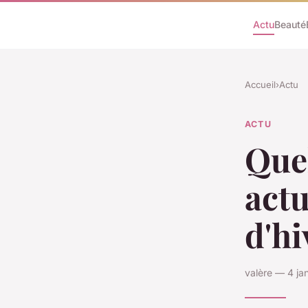
Actu
Beauté
Accueil
›
Actu
ACTU
Quel
act
d'hi
valère — 4 ja