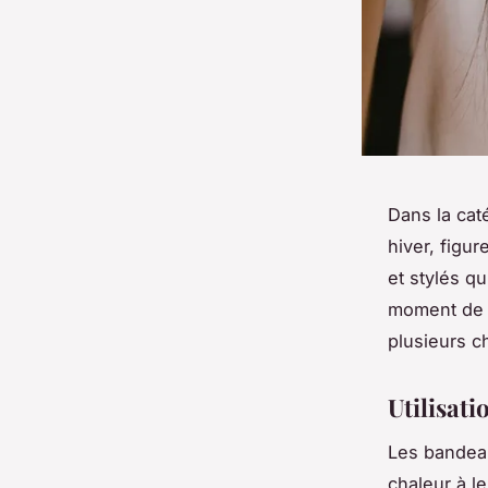
Dans la ca
hiver, figu
et stylés q
moment de c
plusieurs ch
Utilisat
Les bandeau
chaleur à l