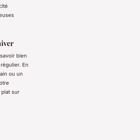
cité
reuses
hiver
savoir bien
régulier. En
main ou un
otre
 plat sur