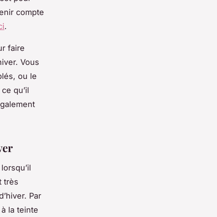
tenir compte
ci
.
r faire
hiver. Vous
lés, ou le
ce qu’il
également
ver
lorsqu’il
 très
’hiver. Par
 la teinte