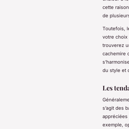
cette raiso
de plusieur
Toutefois, 
votre choix
trouverez u
cachemire q
s’harmonise
du style et
Les tend
Généralemen
s’agit des 
appréciées 
exemple, op