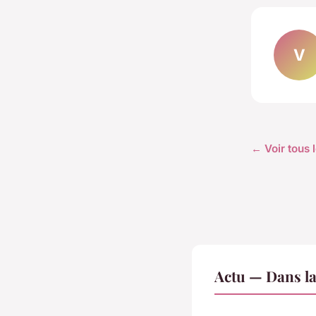
V
← Voir tous l
Actu — Dans l