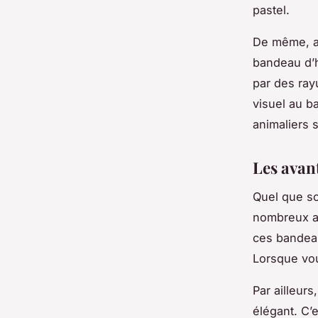
pastel.
De même, ad
bandeau d’h
par des ray
visuel au b
animaliers 
Les avan
Quel que so
nombreux a
ces bandeau
Lorsque vou
Par ailleurs
élégant. C’