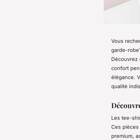
Vous recher
garde-robe?
Découvrez 
confort pen
élégance. Vo
qualité indi
Découvre
Les tee-sh
Ces pièces 
premium, a