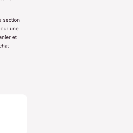
a section
pour une
anier et
chat