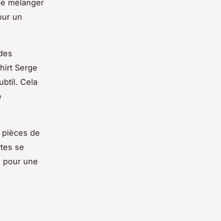
 de mélanger
our un
 des
hirt Serge
btil. Cela
e
s pièces de
rtes se
u pour une