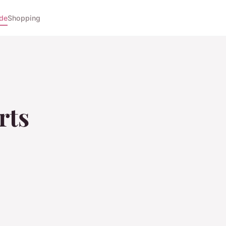
de
Shopping
rts