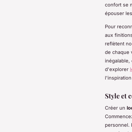
confort se 
épouser les
Pour reconna
aux finitio
reflètent no
de chaque v
inégalable,
d'explorer
l'inspirati
Style et 
Créer un
lo
Commencez p
personnel. 