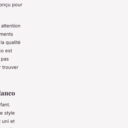
conçu pour
 attention
éments
la qualité
co est
 pas
r trouver
Blanco
fant.
e style
 uni et