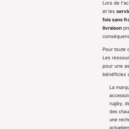
Lors de l'a
et les
servi
fois sans fr
livraison
pr
conséquen
Pour toute 
Les ressour
pour une as
bénéficiez
La marqu
accessoi
rugby, d
des chau
une reche
actuelle