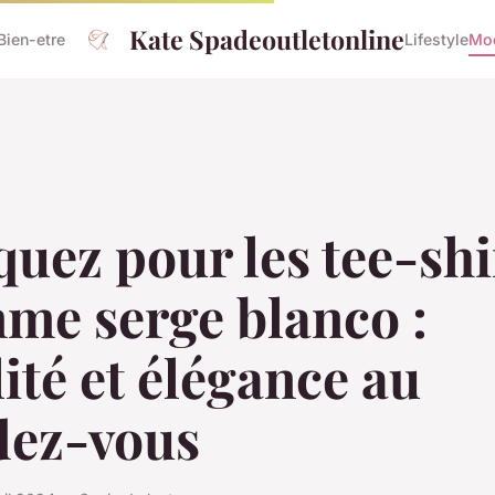
Kate Spadeoutletonline
Bien-etre
Lifestyle
Mo
uez pour les tee-shi
me serge blanco :
ité et élégance au
dez-vous