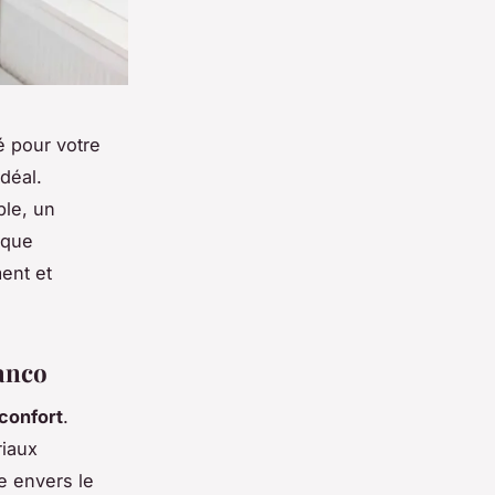
é pour votre
déal.
le, un
ique
ment et
lanco
confort
.
riaux
e envers le