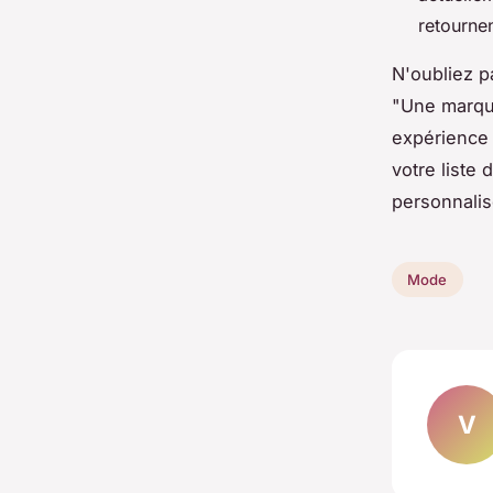
retournen
N'oubliez pa
"Une marque
expérience 
votre liste
personnalis
Mode
V