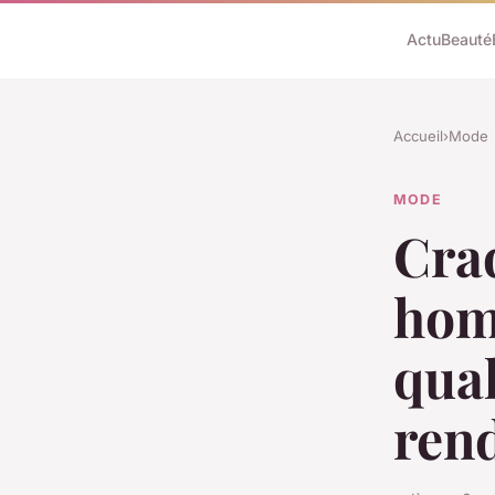
Actu
Beauté
Accueil
›
Mode
MODE
Craq
hom
qual
ren